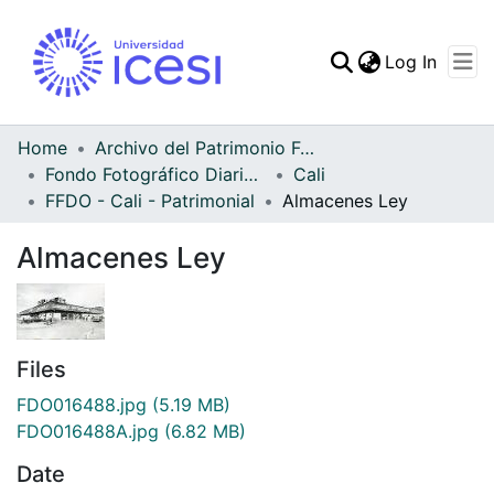
(curren
Log In
Communities & Collec
All of DSpace
Home
Archivo del Patrimonio Fotográfico y Fílmico del Valle del Cauca
Fondo Fotográfico Diario Occidente
Cali
Statistics
FFDO - Cali - Patrimonial
Almacenes Ley
Almacenes Ley
Files
FDO016488.jpg
(5.19 MB)
FDO016488A.jpg
(6.82 MB)
Date