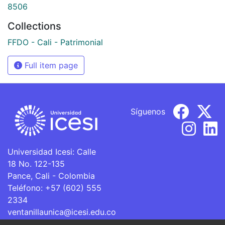
8506
Collections
FFDO - Cali - Patrimonial
Full item page
Síguenos
Universidad Icesi: Calle
18 No. 122-135
Pance, Cali - Colombia
Teléfono: +57 (602) 555
2334
ventanillaunica@icesi.edu.co