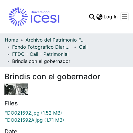
(curren
Log In
Communities & Collec
All of DSpace
Home
Archivo del Patrimonio Fotográfico y Fílmico del Valle del Cauca
Fondo Fotográfico Diario Occidente
Cali
Statistics
FFDO - Cali - Patrimonial
Brindis con el gobernador
Brindis con el gobernador
Files
FDO021592.jpg
(1.52 MB)
FDO021592A.jpg
(1.71 MB)
Date