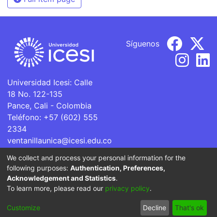
Síguenos
Universidad Icesi: Calle
18 No. 122-135
Pance, Cali - Colombia
Teléfono: +57 (602) 555
2334
ventanillaunica@icesi.edu.co
We collect and process your personal information for the
La Universidad Icesi es una Institución de Educación
following purposes:
Authentication, Preferences,
Superior que se encuentra sujeta a inspección y vigilancia
Acknowledgement and Statistics
.
por parte del Ministerio de Educación Nacional.
To learn more, please read our
privacy policy
.
Cookie
Privacy
End User
Send
Customize
Decline
That's ok
settings
policy
Agreement
Feedback