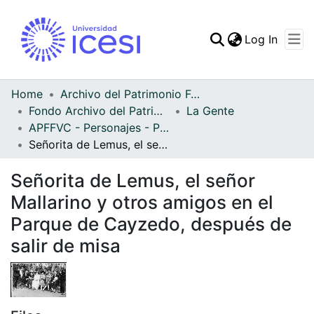
(curren
Log In
Communities & Collec
All of DSpace
Home
Archivo del Patrimonio Fotográfico y Fílmico del Valle del Cauca
Fondo Archivo del Patrimonio Fotográfico y Fílmico del Valle del Cauca
La Gente
Statistics
APFFVC - Personajes - Patrimonial
Señorita de Lemus, el señor Mallarino y otros amigos en el Parque de Cayzedo, después de salir de misa
Señorita de Lemus, el señor
Mallarino y otros amigos en el
Parque de Cayzedo, después de
salir de misa