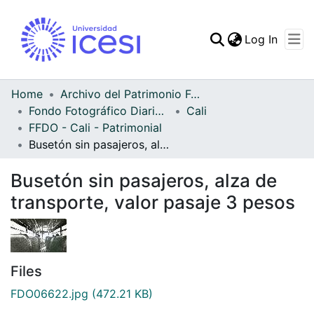
(curren
Log In
Communities & Collec
All of DSpace
Home
Archivo del Patrimonio Fotográfico y Fílmico del Valle del Cauca
Fondo Fotográfico Diario Occidente
Cali
Statistics
FFDO - Cali - Patrimonial
Busetón sin pasajeros, alza de transporte, valor pasaje 3 pesos
Busetón sin pasajeros, alza de
transporte, valor pasaje 3 pesos
Files
FDO06622.jpg
(472.21 KB)