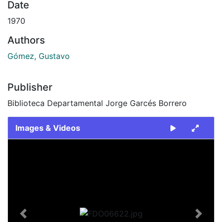
Date
1970
Authors
Gómez, Gustavo
Publisher
Biblioteca Departamental Jorge Garcés Borrero
Images & Videos
Slide 1 of 1
Previous
Next