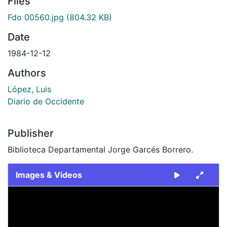
Files
Fdo 00560.jpg
(804.32 KB)
Date
1984-12-12
Authors
López, Luis
Diario de Occidente
Publisher
Biblioteca Departamental Jorge Garcés Borrero.
Images & Videos
Slide 1 of 1