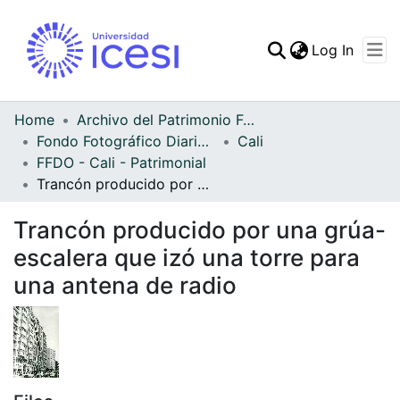
(curren
Log In
Communities & Collec
All of DSpace
Home
Archivo del Patrimonio Fotográfico y Fílmico del Valle del Cauca
Fondo Fotográfico Diario Occidente
Cali
Statistics
FFDO - Cali - Patrimonial
Trancón producido por una grúa-escalera que izó una torre para una antena de radio
Trancón producido por una grúa-
escalera que izó una torre para
una antena de radio