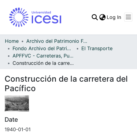
(curren
Log In
Communities & Collec
All of DSpace
Home
Archivo del Patrimonio Fotográfico y Fílmico del Valle del Cauca
Fondo Archivo del Patrimonio Fotográfico y Fílmico del Valle del Cauca
El Transporte
Statistics
APFFVC - Carreteras, Puentes - Patrimonial
Construcción de la carretera del Pacífico
Construcción de la carretera del
Pacífico
Date
1940-01-01