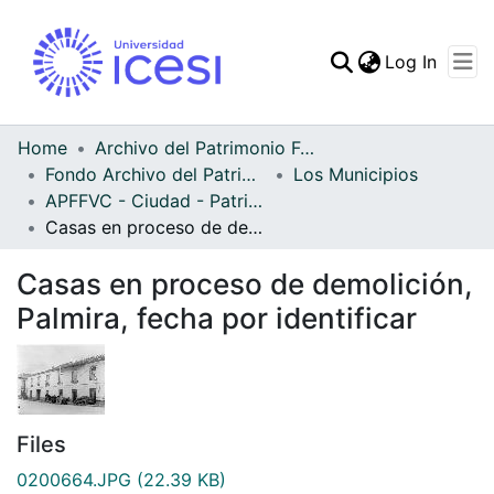
(curren
Log In
Communities & Collec
All of DSpace
Home
Archivo del Patrimonio Fotográfico y Fílmico del Valle del Cauca
Fondo Archivo del Patrimonio Fotográfico y Fílmico del Valle del Cauca
Los Municipios
Statistics
APFFVC - Ciudad - Patrimonial
Casas en proceso de demolición, Palmira, fecha por identificar
Casas en proceso de demolición,
Palmira, fecha por identificar
Files
0200664.JPG
(22.39 KB)