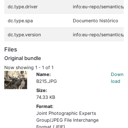
dc.type.driver
info:eu-repo/semantics/o
dc.type.spa
Documento histórico
dc.type.version
info:eu-repo/semantics/p
Files
Original bundle
Now showing
1 - 1 of 1
Name:
Down
B215.JPG
load
Size:
74.33 KB
Format:
Joint Photographic Experts
Group/JPEG File Interchange
Format (JFIF)