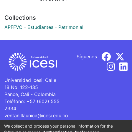
Collections
APFFVC - Estudiantes - Patrimonial
Síguenos
Universidad Icesi: Calle
18 No. 122-135
Pance, Cali - Colombia
Teléfono: +57 (602) 555
2334
ventanillaunica@icesi.edu.co
We collect and process your personal information for the
La Universidad Icesi es una Institución de Educación