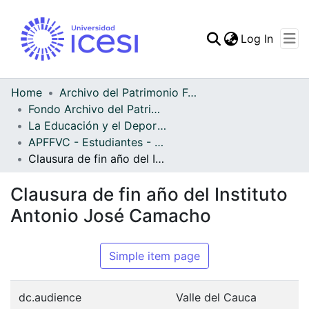
(curren
Log In
Communities & Collec
All of DSpace
Home
Archivo del Patrimonio Fotográfico y Fílmico del Valle del Cauca
Fondo Archivo del Patrimonio Fotográfico y Fílmico del Valle del Cauca
Statistics
La Educación y el Deporte
APFFVC - Estudiantes - Patrimonial
Clausura de fin año del Instituto Antonio José Camacho
Clausura de fin año del Instituto
Antonio José Camacho
Simple item page
dc.audience
Valle del Cauca