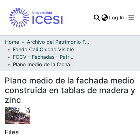
(curren
Log In
Communities & Collec
All of DSpace
Home
Archivo del Patrimonio Fotográfico y Fílmico del Valle del Cauca
Fondo Cali Ciudad Visible
Statistics
FCCV - Fachadas - Patrimonial
Plano medio de la fachada medio construida en tablas de madera y zinc
Plano medio de la fachada medio
construida en tablas de madera y
zinc
Files