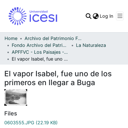
(curren
Log In
Communities & Collec
All of DSpace
Home
Archivo del Patrimonio Fotográfico y Fílmico del Valle del Cauca
Fondo Archivo del Patrimonio Fotográfico y Fílmico del Valle del Cauca
La Naturaleza
Statistics
APFFVC - Los Paisajes - Patrimonial
El vapor Isabel, fue uno de los primeros en llegar a Buga
El vapor Isabel, fue uno de los
primeros en llegar a Buga
Files
0603555.JPG
(22.19 KB)