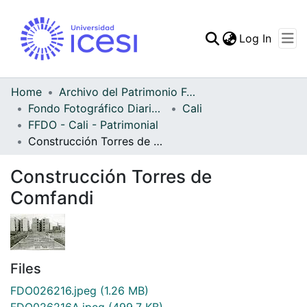
(curren
Log In
Communities & Collec
All of DSpace
Home
Archivo del Patrimonio Fotográfico y Fílmico del Valle del Cauca
Fondo Fotográfico Diario Occidente
Cali
Statistics
FFDO - Cali - Patrimonial
Construcción Torres de Comfandi
Construcción Torres de
Comfandi
Files
FDO026216.jpeg
(1.26 MB)
FDO026216A.jpeg
(499.7 KB)