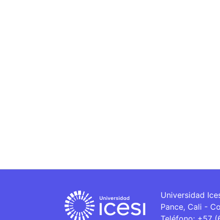
Universidad Ice
Pance, Cali - C
Teléfono: +57 