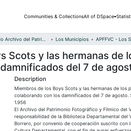
Communities & Collections
All of DSpace
Statist
Fondo Archivo del Patrimonio Fotográfico y Fílmico del Valle del Cauca
Los Municipios
s Scots y las hermanas de l
 damnificados del 7 de agos
Description
Miembros de los Boys Scots y las hermanas de los 
colaborando con los damnificados del 7 de agosto. 
1.956
El Archivo del Patrimonio Fotográfico y Fílmico del 
responsabilidad de la Biblioteca Departamental del 
Borrero, por convenio de cooperación suscrito con l
Cultura Departamental, con el fin de aunar esfuerzo