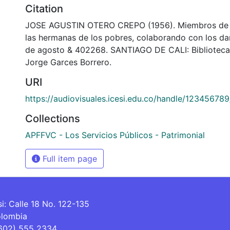
Citation
JOSE AGUSTIN OTERO CREPO (1956). Miembros de l
las hermanas de los pobres, colaborando con los da
de agosto & 402268. SANTIAGO DE CALI: Bibliotec
Jorge Garces Borrero.
URI
https://audiovisuales.icesi.edu.co/handle/12345678
Collections
APFFVC - Los Servicios Públicos - Patrimonial
Full item page
si: Calle 18 No. 122-135
olombia
(602) 555 2334