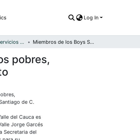
ics
Log In
APFFVC - Los Servicios Públicos - Patrimonial
Miembros de los Boys Scots y las hermanas de los pobres, colaborando con los damnificados del 7 de agosto
os pobres,
to
pobres,
Santiago de C.
Valle del Cauca es
Valle Jorge Garcés
a Secretaria del
s para su