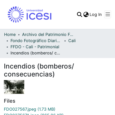
(curren
Log In
Communities & Collec
All of DSpace
Home
Archivo del Patrimonio Fotográfico y Fílmico del Valle del Cauca
Fondo Fotográfico Diario Occidente
Cali
Statistics
FFDO - Cali - Patrimonial
Incendios (bomberos/ consecuencias)
Incendios (bomberos/
consecuencias)
Files
FDO027567.jpeg
(1.73 MB)