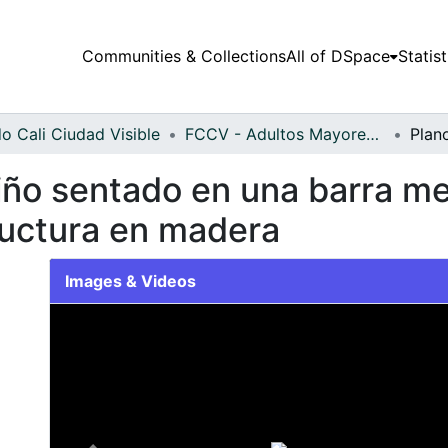
Communities & Collections
All of DSpace
Statist
o Cali Ciudad Visible
FCCV - Adultos Mayores - Patrimonial
iño sentado en una barra me
ructura en madera
Images & Videos
Slide 1 of 1