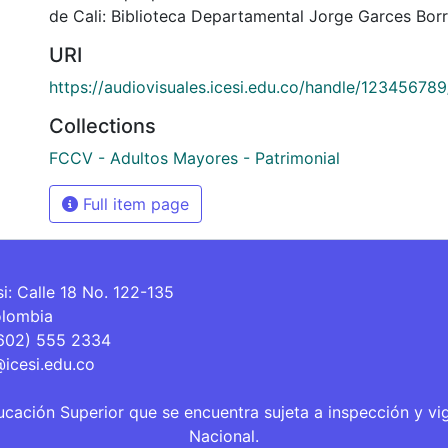
de Cali: Biblioteca Departamental Jorge Garces Borr
URI
https://audiovisuales.icesi.edu.co/handle/12345678
Collections
FCCV - Adultos Mayores - Patrimonial
Full item page
si: Calle 18 No. 122-135
olombia
(602) 555 2334
@icesi.edu.co
ucación Superior que se encuentra sujeta a inspección y vi
Nacional.