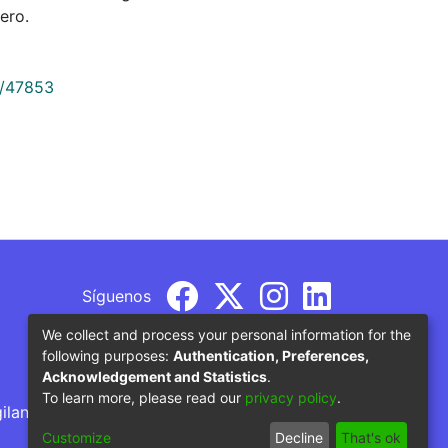
ero.
9/47853
Síguenos
We collect and process your personal information for the
following purposes:
Authentication, Preferences,
Acknowledgement and Statistics
.
To learn more, please read our
privacy policy
.
gilancia por parte del Ministerio de Educación
Customize
Decline
That's ok