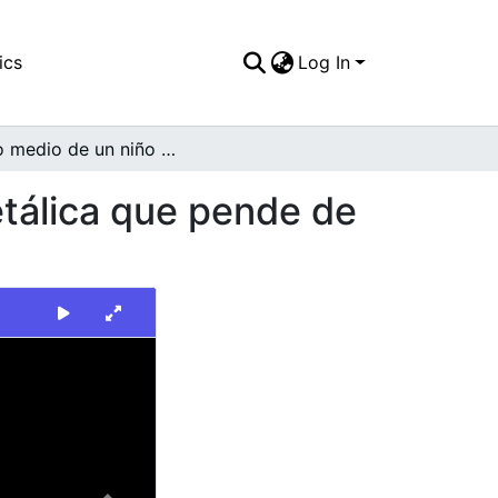
ics
Log In
Plano medio de un niño sentado en una barra metálica que pende de cadenas de una estructura en madera
tálica que pende de