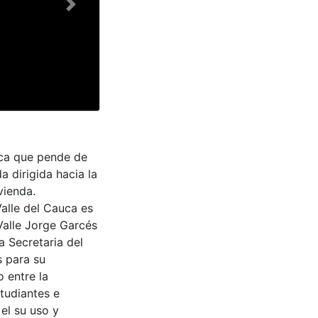
Next
ica que pende de
 dirigida hacia la
vienda.
Valle del Cauca es
Valle Jorge Garcés
a Secretaria del
s para su
 entre la
tudiantes e
 el su uso y