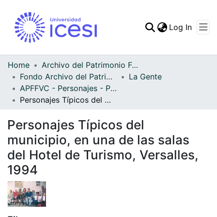
(curren
Log In
Communities & Collec
All of DSpace
Home
Archivo del Patrimonio Fotográfico y Fílmico del Valle del Cauca
Fondo Archivo del Patrimonio Fotográfico y Fílmico del Valle del Cauca
La Gente
Statistics
APFFVC - Personajes - Patrimonial
Personajes Típicos del municipio, en una de las salas del Hotel de Turismo, Versalles, 1994
Personajes Típicos del
municipio, en una de las salas
del Hotel de Turismo, Versalles,
1994