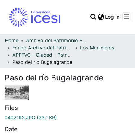
(curren
Log In
Communities & Collec
All of DSpace
Home
Archivo del Patrimonio Fotográfico y Fílmico del Valle del Cauca
Fondo Archivo del Patrimonio Fotográfico y Fílmico del Valle del Cauca
Los Municipios
Statistics
APFFVC - Ciudad - Patrimonial
Paso del río Bugalagrande
Paso del río Bugalagrande
Files
0402193.JPG
(33.1 KB)
Date