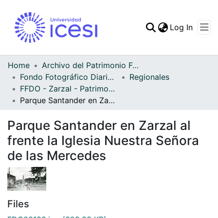
(curren
Log In
Communities & Collec
All of DSpace
Home
Archivo del Patrimonio Fotográfico y Fílmico del Valle del Cauca
Fondo Fotográfico Diario Occidente
Regionales
Statistics
FFDO - Zarzal - Patrimonial
Parque Santander en Zarzal al frente la Iglesia Nuestra Señora de las Mercedes
Parque Santander en Zarzal al
frente la Iglesia Nuestra Señora
de las Mercedes
Files