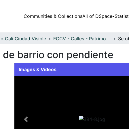
Communities & Collections
All of DSpace
Statist
o Cali Ciudad Visible
FCCV - Calles - Patrimonial
 de barrio con pendiente
Images & Videos
Slide 1 of 1
Previous