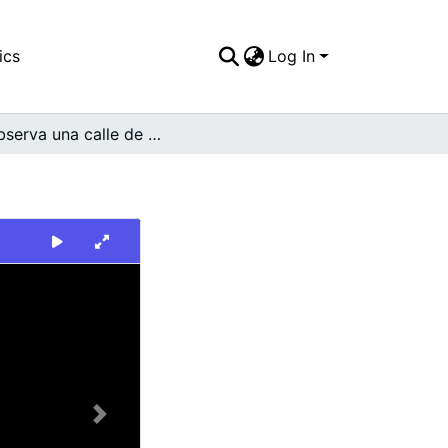
ics
Log In
Se observa una calle de barrio con pendiente
Next