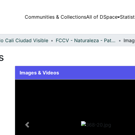
Communities & Collections
All of DSpace
Statist
o Cali Ciudad Visible
FCCV - Naturaleza - Patrimonial
Imag
s
Images & Videos
Slide 1 of 1
Previous