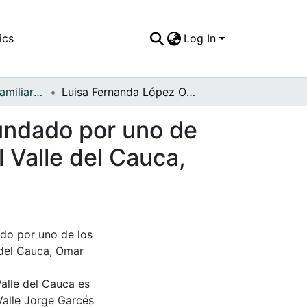
ics
Log In
APFFVC - Fotos Familiares - Patrimonial
Luisa Fernanda López Ortíz en el Museo Rayo, fundado por uno de los pintores más impoprtantes de Colombia y del Valle del Cauca, Omar Rayo
fundado por uno de
 Valle del Cauca,
do por uno de los
 del Cauca, Omar
Valle del Cauca es
Valle Jorge Garcés