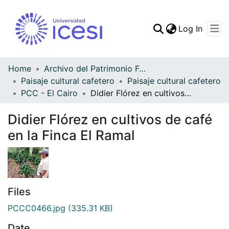
(curren
Log In
Communities & Collec
All of DSpace
Home
Archivo del Patrimonio Fotográfico y Fílmico del Valle del Cauca
Paisaje cultural cafetero
Paisaje cultural cafetero
Statistics
PCC - El Cairo
Didier Flórez en cultivos de café en la Finca El Ramal
Didier Flórez en cultivos de café
en la Finca El Ramal
Files
PCCC0466.jpg
(335.31 KB)
Date