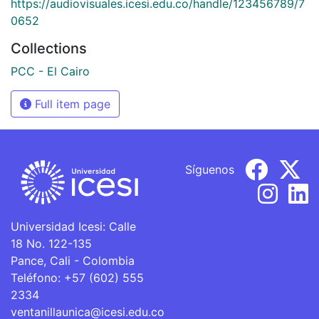
https://audiovisuales.icesi.edu.co/handle/123456789/7
0652
Collections
PCC - El Cairo
Full item page
Síguenos
Universidad Icesi: Calle
18 No. 122-135
Pance, Cali - Colombia
Teléfono: +57 (602) 555
2334
ventanillaunica@icesi.edu.co