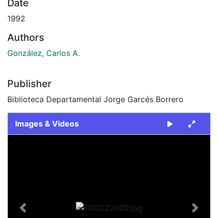
Date
1992
Authors
González, Carlos A.
Publisher
Biblioteca Departamental Jorge Garcés Borrero
Images & Videos
Slide 1 of 2
Previous
Next