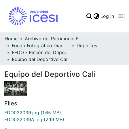
(curren
Log In
Communities & Collec
All of DSpace
Home
Archivo del Patrimonio Fotográfico y Fílmico del Valle del Cauca
Fondo Fotográfico Diario Occidente
Deportes
Statistics
FFDO - Rincón del Deportivo Cali - Patrimonial
Equipo del Deportivo Cali
Equipo del Deportivo Cali
Files
FDO022039.jpg
(1.65 MB)
FDO022039A.jpg
(2.19 MB)