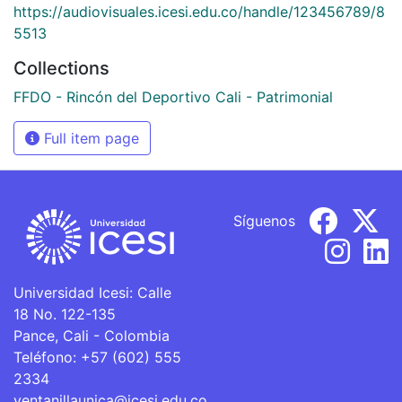
https://audiovisuales.icesi.edu.co/handle/123456789/8
5513
Collections
FFDO - Rincón del Deportivo Cali - Patrimonial
Full item page
Síguenos
Universidad Icesi: Calle
18 No. 122-135
Pance, Cali - Colombia
Teléfono: +57 (602) 555
2334
ventanillaunica@icesi.edu.co