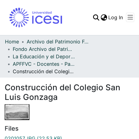
(curren
Log In
Communities & Collec
All of DSpace
Home
Archivo del Patrimonio Fotográfico y Fílmico del Valle del Cauca
Fondo Archivo del Patrimonio Fotográfico y Fílmico del Valle del Cauca
Statistics
La Educación y el Deporte
APFFVC - Docentes - Patrimonial
Construcción del Colegio San Luis Gonzaga
Construcción del Colegio San
Luis Gonzaga
Files
0201057.JPG
(22.53 KB)