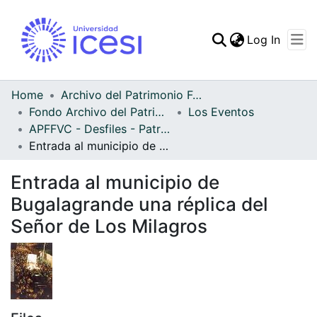
(curren
Log In
Communities & Collec
All of DSpace
Home
Archivo del Patrimonio Fotográfico y Fílmico del Valle del Cauca
Fondo Archivo del Patrimonio Fotográfico y Fílmico del Valle del Cauca
Los Eventos
Statistics
APFFVC - Desfiles - Patrimonial
Entrada al municipio de Bugalagrande una réplica del Señor de Los Milagros
Entrada al municipio de
Bugalagrande una réplica del
Señor de Los Milagros