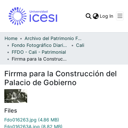
(curren
Log In
Communities & Collec
All of DSpace
Home
Archivo del Patrimonio Fotográfico y Fílmico del Valle del Cauca
Fondo Fotográfico Diario Occidente
Cali
Statistics
FFDO - Cali - Patrimonial
Firrma para la Construcción del Palacio de Gobierno
Firrma para la Construcción del
Palacio de Gobierno
Files
Fdo016263.jpg
(4.86 MB)
Fdo016263A.jpg
(8.82 MB)