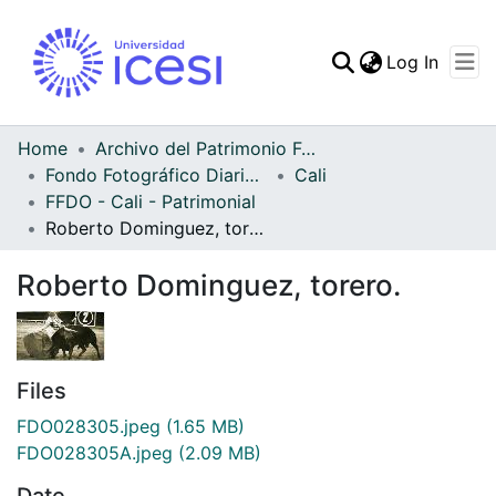
(curren
Log In
Communities & Collec
All of DSpace
Home
Archivo del Patrimonio Fotográfico y Fílmico del Valle del Cauca
Fondo Fotográfico Diario Occidente
Cali
Statistics
FFDO - Cali - Patrimonial
Roberto Dominguez, torero.
Roberto Dominguez, torero.
Files
FDO028305.jpeg
(1.65 MB)
FDO028305A.jpeg
(2.09 MB)
Date