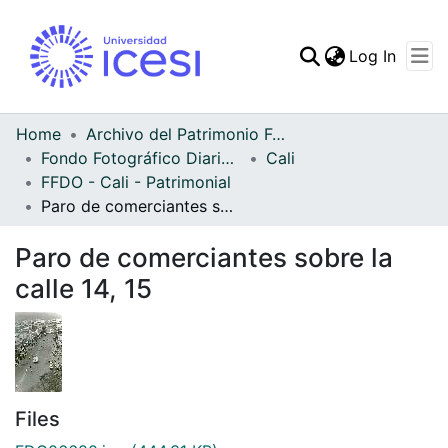
(curren
Log In
Communities & Collec
All of DSpace
Home
Archivo del Patrimonio Fotográfico y Fílmico del Valle del Cauca
Fondo Fotográfico Diario Occidente
Cali
Statistics
FFDO - Cali - Patrimonial
Paro de comerciantes sobre la calle 14, 15
Paro de comerciantes sobre la
calle 14, 15
Files