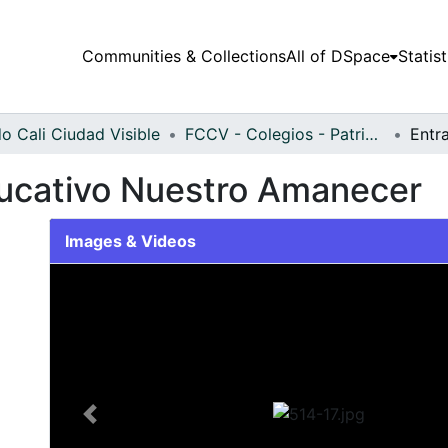
Communities & Collections
All of DSpace
Statist
o Cali Ciudad Visible
FCCV - Colegios - Patrimonial
ducativo Nuestro Amanecer
Images & Videos
Slide 1 of 1
Previous