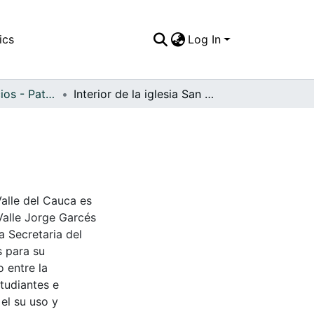
ics
Log In
APFFVC - Edificios - Patrimonial
Interior de la iglesia San Cayetano
Valle del Cauca es
Valle Jorge Garcés
a Secretaria del
s para su
 entre la
tudiantes e
 el su uso y