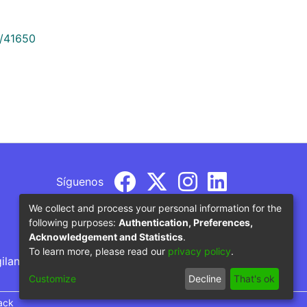
9/41650
Síguenos
We collect and process your personal information for the
following purposes:
Authentication, Preferences,
Acknowledgement and Statistics
.
To learn more, please read our
privacy policy
.
gilancia por parte del Ministerio de Educación
Customize
Decline
That's ok
ack