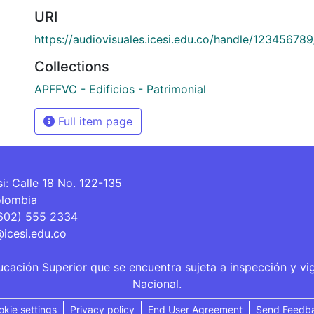
URI
https://audiovisuales.icesi.edu.co/handle/12345678
Collections
APFFVC - Edificios - Patrimonial
Full item page
si: Calle 18 No. 122-135
olombia
(602) 555 2334
@icesi.edu.co
ucación Superior que se encuentra sujeta a inspección y vi
Nacional.
okie settings
Privacy policy
End User Agreement
Send Feedb