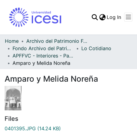
(curren
Log In
Communities & Collec
All of DSpace
Home
Archivo del Patrimonio Fotográfico y Fílmico del Valle del Cauca
Fondo Archivo del Patrimonio Fotográfico y Fílmico del Valle del Cauca
Lo Cotidiano
Statistics
APFFVC - Interiores - Patrimonial
Amparo y Melida Noreña
Amparo y Melida Noreña
Files
0401395.JPG
(14.24 KB)