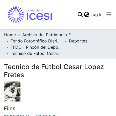
(curren
Log In
Communities & Collec
All of DSpace
Home
Archivo del Patrimonio Fotográfico y Fílmico del Valle del Cauca
Fondo Fotográfico Diario Occidente
Deportes
Statistics
FFDO - Rincón del Deportivo Cali - Patrimonial
Tecnico de Fútbol Cesar Lopez Fretes
Tecnico de Fútbol Cesar Lopez
Fretes
Files