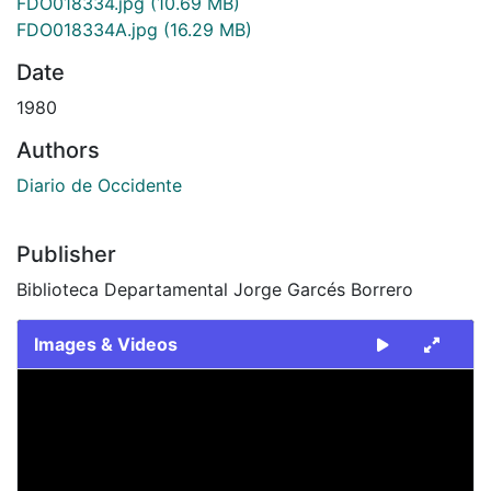
FDO018334.jpg
(10.69 MB)
FDO018334A.jpg
(16.29 MB)
Date
1980
Authors
Diario de Occidente
Publisher
Biblioteca Departamental Jorge Garcés Borrero
Images & Videos
Slide 1 of 2