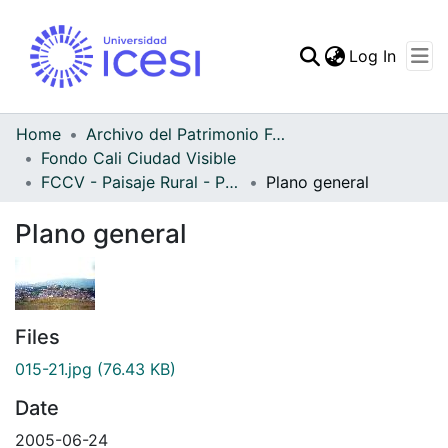
(curren
Log In
Communities & Collec
All of DSpace
Home
Archivo del Patrimonio Fotográfico y Fílmico del Valle del Cauca
Fondo Cali Ciudad Visible
Statistics
FCCV - Paisaje Rural - Patrimonial
Plano general
Plano general
Files
015-21.jpg
(76.43 KB)
Date
2005-06-24