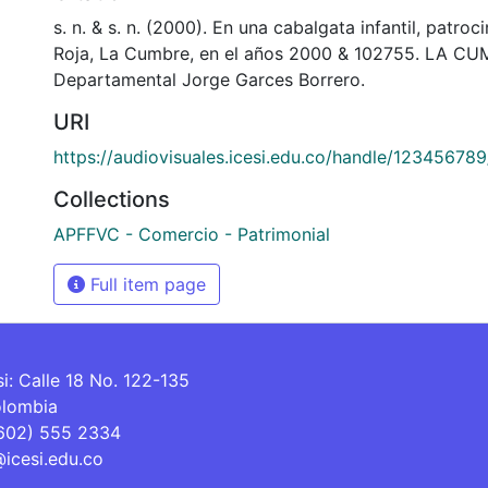
s. n. & s. n. (2000). En una cabalgata infantil, patro
Roja, La Cumbre, en el años 2000 & 102755. LA CUM
Departamental Jorge Garces Borrero.
URI
https://audiovisuales.icesi.edu.co/handle/12345678
Collections
APFFVC - Comercio - Patrimonial
Full item page
si: Calle 18 No. 122-135
olombia
(602) 555 2334
@icesi.edu.co