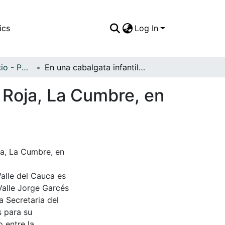
ics
Log In
APFFVC - Comercio - Patrimonial
En una cabalgata infantil, patrocinada por Aguila Roja, La Cumbre, en el años 2000
a Roja, La Cumbre, en
ja, La Cumbre, en
Valle del Cauca es
Valle Jorge Garcés
a Secretaria del
s para su
 entre la