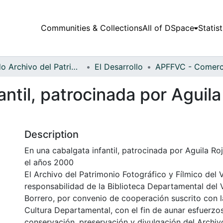
Communities & Collections
All of DSpace
Statist
Fondo Archivo del Patrimonio Fotográfico y Fílmico del Valle del Cauca
El Desarrollo
antil, patrocinada por Aguil
Description
En una cabalgata infantil, patrocinada por Aguila Ro
el años 2000
El Archivo del Patrimonio Fotográfico y Fílmico del 
responsabilidad de la Biblioteca Departamental del 
Borrero, por convenio de cooperación suscrito con l
Cultura Departamental, con el fin de aunar esfuerzo
conservación, preservación y divulgación del Archivo