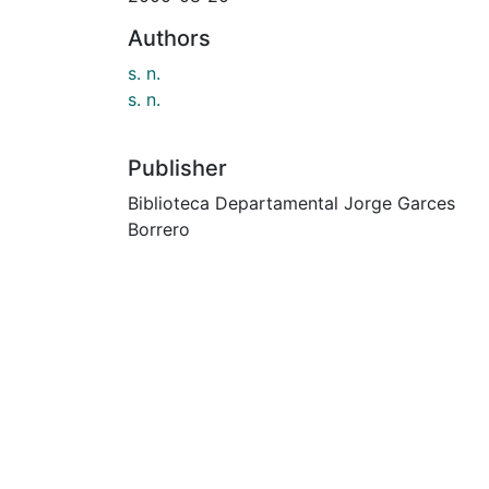
Authors
s. n.
s. n.
Publisher
Biblioteca Departamental Jorge Garces
Borrero