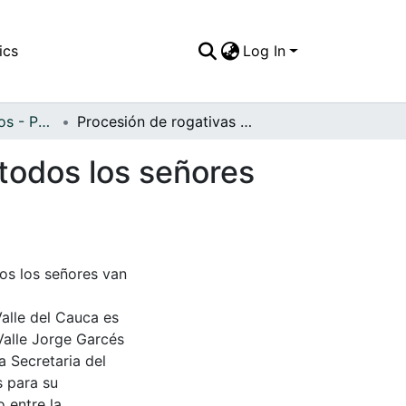
ics
Log In
APFFVC - Religiosos - Patrimonial
Procesión de rogativas al Señor de los Milagros, todos los señores van vestidos con levita
 todos los señores
dos los señores van
Valle del Cauca es
Valle Jorge Garcés
a Secretaria del
s para su
 entre la