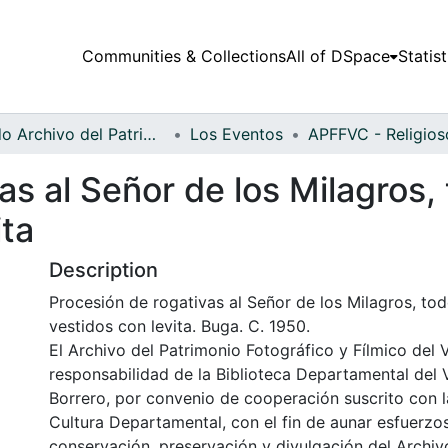
Communities & Collections
All of DSpace
Statist
Fondo Archivo del Patrimonio Fotográfico y Fílmico del Valle del Cauca
Los Eventos
as al Señor de los Milagros,
ita
Description
Procesión de rogativas al Señor de los Milagros, to
vestidos con levita. Buga. C. 1950.
El Archivo del Patrimonio Fotográfico y Fílmico del 
responsabilidad de la Biblioteca Departamental del 
Borrero, por convenio de cooperación suscrito con l
Cultura Departamental, con el fin de aunar esfuerzo
conservación, preservación y divulgación del Archivo