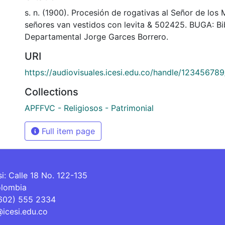
s. n. (1900). Procesión de rogativas al Señor de los 
señores van vestidos con levita & 502425. BUGA: Bi
Departamental Jorge Garces Borrero.
URI
https://audiovisuales.icesi.edu.co/handle/12345678
Collections
APFFVC - Religiosos - Patrimonial
Full item page
si: Calle 18 No. 122-135
olombia
(602) 555 2334
@icesi.edu.co