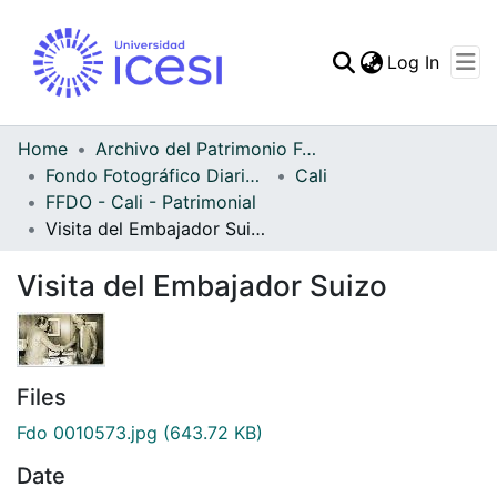
(curren
Log In
Communities & Collec
All of DSpace
Home
Archivo del Patrimonio Fotográfico y Fílmico del Valle del Cauca
Fondo Fotográfico Diario Occidente
Cali
Statistics
FFDO - Cali - Patrimonial
Visita del Embajador Suizo
Visita del Embajador Suizo
Files
Fdo 0010573.jpg
(643.72 KB)
Date