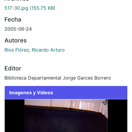
ando...
517-30.jpg
(155.75 KB)
Fecha
2005-06-24
Autores
Rios Flórez, Ricardo Arturo
Editor
Biblioteca Departamental Jorge Garces Borrero
Imagenes y Videos
Slide 1 of 1