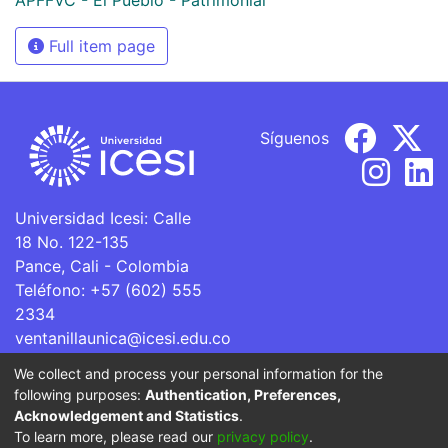
Full item page
Síguenos
Universidad Icesi: Calle
18 No. 122-135
Pance, Cali - Colombia
Teléfono: +57 (602) 555
2334
ventanillaunica@icesi.edu.co
We collect and process your personal information for the
La Universidad Icesi es una Institución de Educación
following purposes:
Authentication, Preferences,
Superior que se encuentra sujeta a inspección y vigilancia
Acknowledgement and Statistics
.
por parte del Ministerio de Educación Nacional.
To learn more, please read our
privacy policy
.