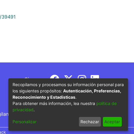
9/39491
Síguenos
Recopilamos y procesamos su información personal para
los siguientes propósitos:
Autenticación, Preferencias,
Reconocimiento y Estadísticas
.
Para obtener más información, lea nuestra
política de
privacidad
.
gilancia por parte del Ministerio de Educación
Personalizar
Rechazar
Aceptar
ack