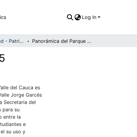
ics
Log In
APFFVC - Ciudad - Patrimonial
Panorámica del Parque Central de La Unión, 1965
65
Valle del Cauca es
Valle Jorge Garcés
a Secretaria del
s para su
 entre la
tudiantes e
 el su uso y