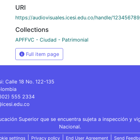
URI
https://audiovisuales.icesi.edu.co/handle/12345678
Collections
APFFVC - Ciudad - Patrimonial
Full item page
si: Calle 18 No. 122-135
olombia
(602) 555 2334
@icesi.edu.co
ucación Superior que se encuentra sujeta a inspección y vi
Nacional.
okie settings
Privacy policy
End User Agreement
Send Feedb