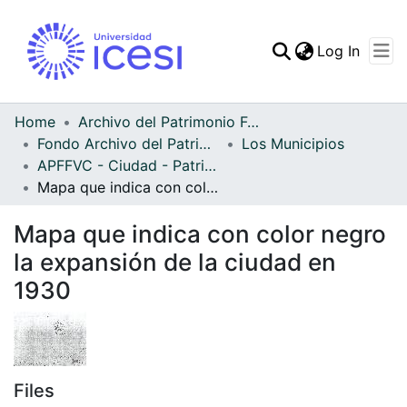
(curren
Log In
Communities & Collec
All of DSpace
Home
Archivo del Patrimonio Fotográfico y Fílmico del Valle del Cauca
Fondo Archivo del Patrimonio Fotográfico y Fílmico del Valle del Cauca
Los Municipios
Statistics
APFFVC - Ciudad - Patrimonial
Mapa que indica con color negro la expansión de la ciudad en 1930
Mapa que indica con color negro
la expansión de la ciudad en
1930
Files