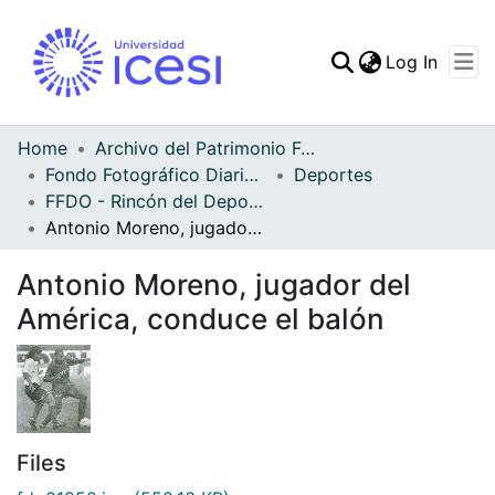
(curren
Log In
Communities & Collec
All of DSpace
Home
Archivo del Patrimonio Fotográfico y Fílmico del Valle del Cauca
Fondo Fotográfico Diario Occidente
Deportes
Statistics
FFDO - Rincón del Deportivo Cali - Patrimonial
Antonio Moreno, jugador del América, conduce el balón
Antonio Moreno, jugador del
América, conduce el balón
Files