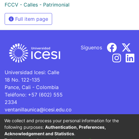
FCCV - Calles - Patrimonial
Full item page
Síguenos
Universidad Icesi: Calle
18 No. 122-135
Pance, Cali - Colombia
Teléfono: +57 (602) 555
2334
ventanillaunica@icesi.edu.co
We collect and process your personal information for the
La Universidad Icesi es una Institución de Educación
following purposes:
Authentication, Preferences,
Superior que se encuentra sujeta a inspección y vigilancia
Acknowledgement and Statistics
.