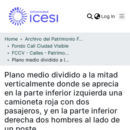
(curren
Log In
Communities & Collec
All of DSpace
Home
Archivo del Patrimonio Fotográfico y Fílmico del Valle del Cauca
Fondo Cali Ciudad Visible
Statistics
FCCV - Calles - Patrimonial
Plano medio dividido a la mitad verticalmente donde se aprecia en la parte inferior izquierda una camioneta roja con dos pasajeros, y en la parte inferior derecha dos hombres al lado de un poste
Plano medio dividido a la mitad
verticalmente donde se aprecia
en la parte inferior izquierda una
camioneta roja con dos
pasajeros, y en la parte inferior
derecha dos hombres al lado de
un poste