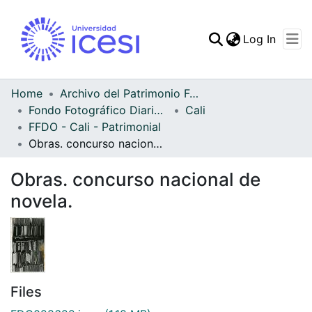
(curren
Log In
Communities & Collec
All of DSpace
Home
Archivo del Patrimonio Fotográfico y Fílmico del Valle del Cauca
Fondo Fotográfico Diario Occidente
Cali
Statistics
FFDO - Cali - Patrimonial
Obras. concurso nacional de novela.
Obras. concurso nacional de
novela.
Files