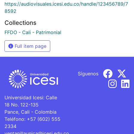
https://audiovisuales.icesi.edu.co/handle/123456789/7
8592
Collections
FFDO - Cali - Patrimonial
Full item page
Síguenos
Universidad Icesi: Calle
18 No. 122-135
Pance, Cali - Colombia
Teléfono: +57 (602) 555
2334
ventanillaunica@icesi.edu.co