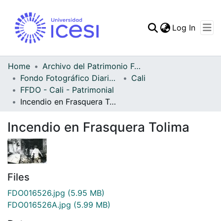
(curren
Log In
Communities & Collec
All of DSpace
Home
Archivo del Patrimonio Fotográfico y Fílmico del Valle del Cauca
Fondo Fotográfico Diario Occidente
Cali
Statistics
FFDO - Cali - Patrimonial
Incendio en Frasquera Tolima
Incendio en Frasquera Tolima
Files
FDO016526.jpg
(5.95 MB)
FDO016526A.jpg
(5.99 MB)