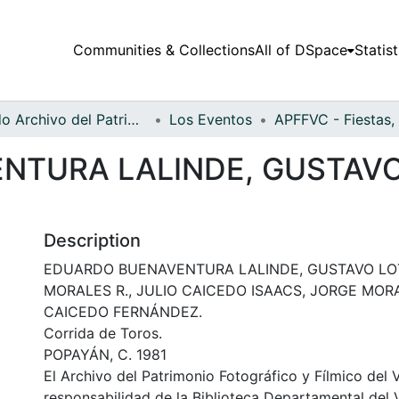
Communities & Collections
All of DSpace
Statist
Fondo Archivo del Patrimonio Fotográfico y Fílmico del Valle del Cauca
Los Eventos
TURA LALINDE, GUSTAVO
Description
EDUARDO BUENAVENTURA LALINDE, GUSTAVO LOT
MORALES R., JULIO CAICEDO ISAACS, JORGE MORA
CAICEDO FERNÁNDEZ.
Corrida de Toros.
POPAYÁN, C. 1981
El Archivo del Patrimonio Fotográfico y Fílmico del 
responsabilidad de la Biblioteca Departamental del 