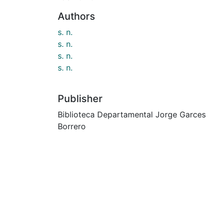
Authors
s. n.
s. n.
s. n.
s. n.
Publisher
Biblioteca Departamental Jorge Garces
Borrero