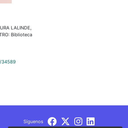
ENTURA LALINDE,
O: Biblioteca
9/34589
Síguenos