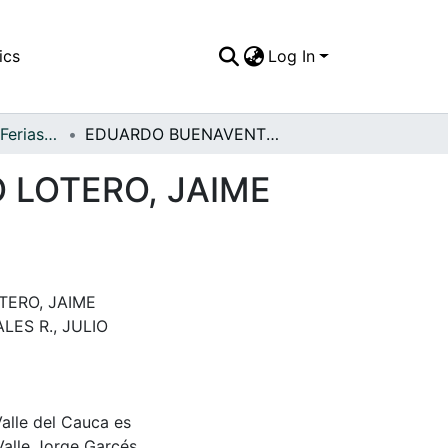
ics
Log In
APFFVC - Fiestas, Ferias y Carnavales - Patrimonial
EDUARDO BUENAVENTURA LALINDE, GUSTAVO LOTERO, JAIME MORALES R
 LOTERO, JAIME
ERO, JAIME
LES R., JULIO
Valle del Cauca es
Valle Jorge Garcés