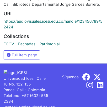
Cali: Biblioteca Departamental Jorge Garces Borrero.
URI
https://audiovisuales.icesi.edu.co/handle/123456789/5
2424
Collections
FCCV - Fachadas - Patrimonial
Full item page
Síguenos
Universidad Icesi: Calle
18 No. 122-135
Pance, Cali - Colombia
Teléfono: +57 (602) 555
2334