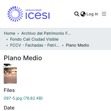
(curren
Log In
Communities & Collec
All of DSpace
Home
Archivo del Patrimonio Fotográfico y Fílmico del Valle del Cauca
Fondo Cali Ciudad Visible
Statistics
FCCV - Fachadas - Patrimonial
Plano Medio
Plano Medio
Files
097-5.jpg
(76.82 KB)
Date