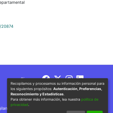
Departamental
9/20874
Síguenos
Recopilamos y procesamos su información personal para
los siguientes propósitos:
Autenticación, Preferencias,
Reconocimiento y Estadísticas
.
Para obtener más información, lea nuestra
política de
privacidad
.
gilancia por parte del Ministerio de Educación