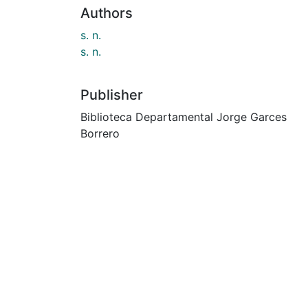
Authors
s. n.
s. n.
Publisher
Biblioteca Departamental Jorge Garces
Borrero