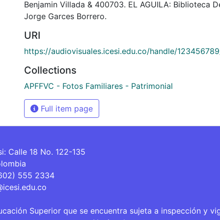
Benjamin Villada & 400703. EL AGUILA: Biblioteca 
Jorge Garces Borrero.
URI
https://audiovisuales.icesi.edu.co/handle/12345678
Collections
APFFVC - Fotos Familiares - Patrimonial
Full item page
si: Calle 18 No. 122-135
olombia
(602) 555 2334
@icesi.edu.co
ucación Superior que se encuentra sujeta a inspección y vi