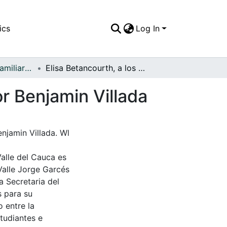
ics
Log In
APFFVC - Fotos Familiares - Patrimonial
Elisa Betancourth, a los 17 años, retrato del pintor Benjamin Villada
or Benjamin Villada
enjamin Villada. Wl
Valle del Cauca es
Valle Jorge Garcés
a Secretaria del
s para su
 entre la
tudiantes e