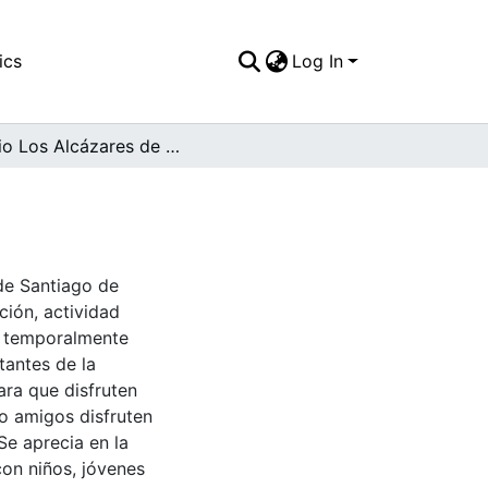
ics
Log In
Barrio Los Alcázares de ciclovida. Cali
 de Santiago de
ción, actividad
an temporalmente
tantes de la
ra que disfruten
 o amigos disfruten
 Se aprecia en la
con niños, jóvenes