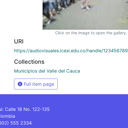
Click on the image to open the gallery.
URI
https://audiovisuales.icesi.edu.co/handle/12345678
Collections
Municipios del Valle del Cauca
Full item page
si: Calle 18 No. 122-135
olombia
(602) 555 2334