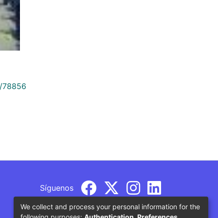
9/78856
Síguenos
We collect and process your personal information for the
following purposes:
Authentication, Preferences,