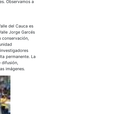
ares. Observamos a
Valle del Cauca es
Valle Jorge Garcés
u conservación,
munidad
 investigadores
ulta permanente. La
 difusión,
 las imágenes.