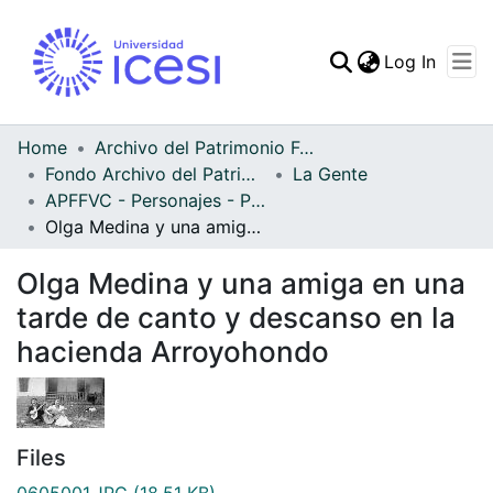
(curren
Log In
Communities & Collec
All of DSpace
Home
Archivo del Patrimonio Fotográfico y Fílmico del Valle del Cauca
Fondo Archivo del Patrimonio Fotográfico y Fílmico del Valle del Cauca
La Gente
Statistics
APFFVC - Personajes - Patrimonial
Olga Medina y una amiga en una tarde de canto y descanso en la hacienda Arroyohondo
Olga Medina y una amiga en una
tarde de canto y descanso en la
hacienda Arroyohondo
Files
0605001.JPG
(18.51 KB)