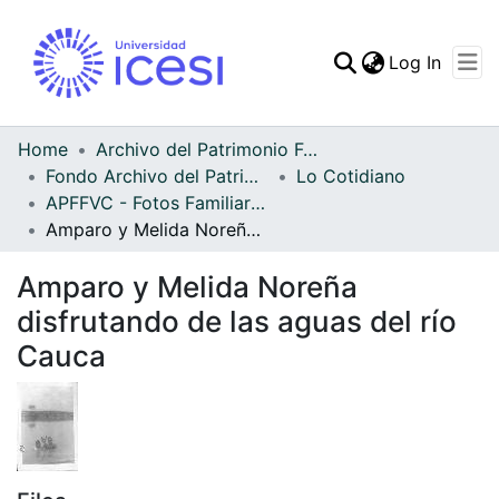
(curren
Log In
Communities & Collec
All of DSpace
Home
Archivo del Patrimonio Fotográfico y Fílmico del Valle del Cauca
Fondo Archivo del Patrimonio Fotográfico y Fílmico del Valle del Cauca
Lo Cotidiano
Statistics
APFFVC - Fotos Familiares - Patrimonial
Amparo y Melida Noreña disfrutando de las aguas del río Cauca
Amparo y Melida Noreña
disfrutando de las aguas del río
Cauca