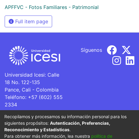
APFFVC - Fotos Familiares - Patrimonial
Full item page
Síguenos
Universidad Icesi: Calle
18 No. 122-135
Pance, Cali - Colombia
Teléfono: +57 (602) 555
2334
ventanillaunica@icesi.edu.co
Recopilamos y procesamos su información personal para los
siguientes propósitos:
Autenticación, Preferencias,
La Universidad Icesi es una Institución de Educación
Reconocimiento y Estadísticas
.
Superior que se encuentra sujeta a inspección y vigilancia
Para obtener más información, lea nuestra
política de