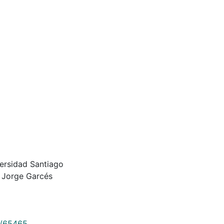
versidad Santiago
l Jorge Garcés
9/65465