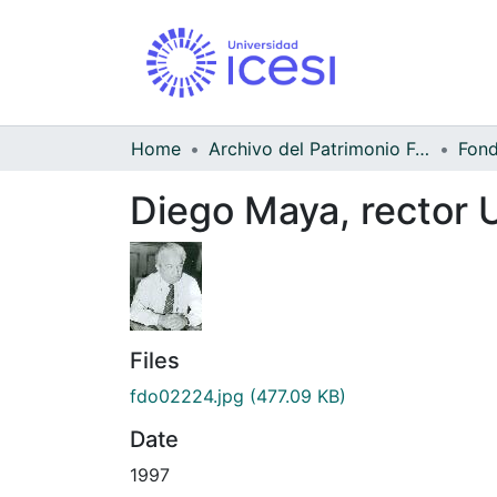
Home
Archivo del Patrimonio Fotográfico y Fílmico del Valle del Cauca
Diego Maya, rector U
Files
fdo02224.jpg
(477.09 KB)
Date
1997