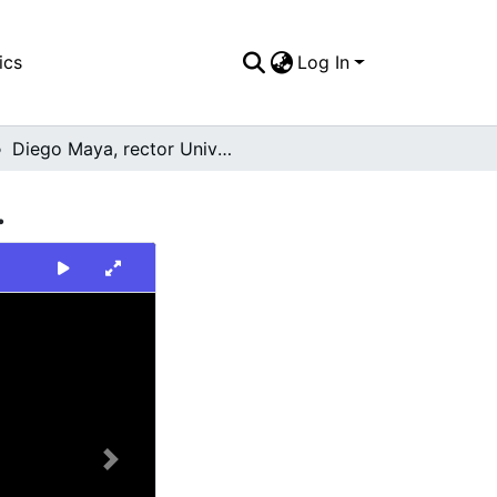
ics
Log In
Diego Maya, rector Universidad Santiago de Cali.
.
Next