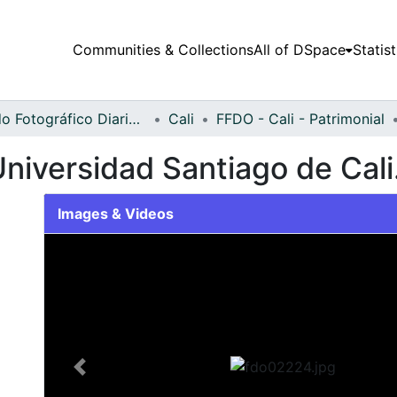
Communities & Collections
All of DSpace
Statist
Fondo Fotográfico Diario Occidente
Cali
FFDO - Cali - Patrimonial
niversidad Santiago de Cali
Images & Videos
Slide 1 of 1
Previous